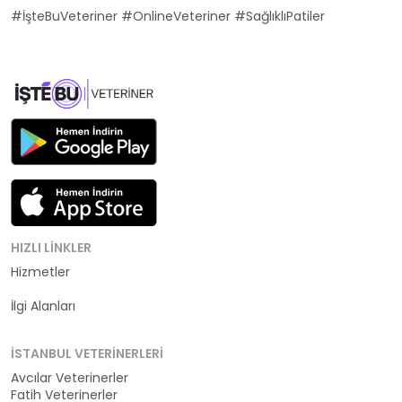
#İşteBuVeteriner #OnlineVeteriner #SağlıklıPatiler
HIZLI LINKLER
Hizmetler
Kategoriler
İlgi Alanları
İSTANBUL VETERINERLERI
Avcılar Veterinerler
Fatih Veterinerler