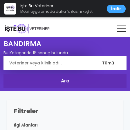
İşte Bu Veteriner
İndir
Mobil uygulamada daha fazlasını keşfet
BANDIRMA
Bu Kategoride 18 sonuç bulundu
Filtreler
İlgi Alanları