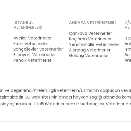
İSTANBUL
ANKARA VETERINERLERI
7/
VETERINERLERI
VE
Çankaya Veterinerler
Avcılar Veterinerler
İst
Keçiören Veterinerler
Fatih Veterinerler
Ank
Yenimahalle Veterinerler
Bahçelievler Veterinerler
İzm
Altındağ Veterinerler
Esenyurt Veterinerler
Bur
Gölbaşı Veterinerler
Pendik Veterinerler
Ant
 ve değerlendirmeleri, ilgili veterinerin/uzmanın doğrudan veya d
 yazılmaktadır. Bu web sitesinin amacı hayvan sağlığı alanında 
i kolaylaştırmaktır. İsteBuVeteriner.com.tr herhangi bir Veteriner