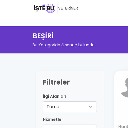
BEŞİRİ
Bu Kategoride 3 sonuç bulundu
Filtreler
İlgi Alanları
Tümü
Hizmetler
Hari