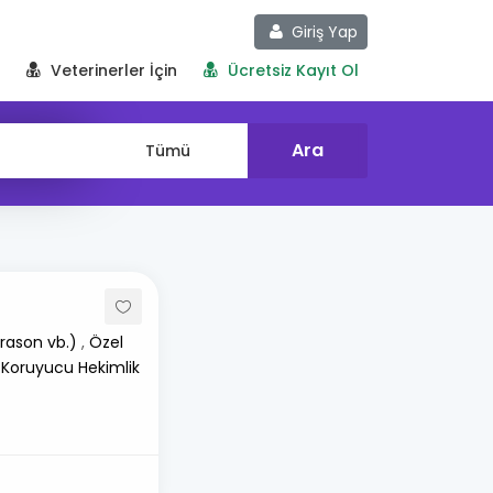
Giriş Yap
Veterinerler İçin
Ücretsiz Kayıt Ol
rason vb.)
,
Özel
 Koruyucu Hekimlik