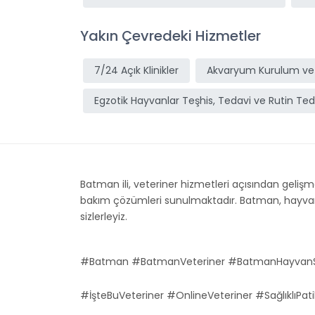
Yakın Çevredeki Hizmetler
7/24 Açık Klinikler
Akvaryum Kurulum ve
Egzotik Hayvanlar Teşhis, Tedavi ve Rutin Ted
Batman ili, veteriner hizmetleri açısından gelişmek
bakım çözümleri sunulmaktadır. Batman, hayvan sağ
sizlerleyiz.
#Batman #BatmanVeteriner #BatmanHayvanSa
#İşteBuVeteriner #OnlineVeteriner #SağlıklıPati