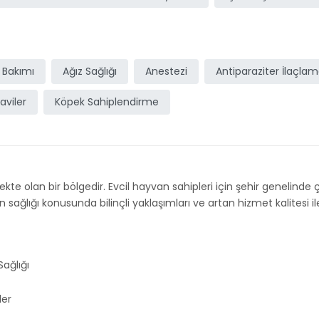
 Bakımı
Ağız Sağlığı
Anestezi
Antiparaziter İlaçla
aviler
Köpek Sahiplendirme
te olan bir bölgedir. Evcil hayvan sahipleri için şehir genelinde çeş
lığı konusunda bilinçli yaklaşımları ve artan hizmet kalitesi ile 
ğlığı
ler