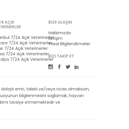
24 AÇIK
BIZE ULAŞIN
TERINERLER
Hakkımızda
anbul 7/24 Açık Veterinerler
İletişim
ara 7/24 Açık Veterinerler
Yasal Bilgilendirmeler
ir 7/24 Açık Veterinerler
sa 7/24 Açık Veterinerler
BIZI TAKIP ET
alya 7/24 Açık Veterinerler
olaylı emri, talebi ve/veya ricası olmaksızın,
kamuoyunun bilgilenmesini sağlamak, hayvan
 Hekimi tavsiye etmemektedir ve