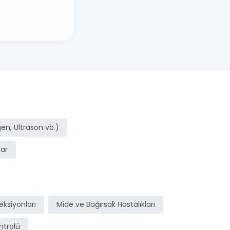
n, Ultrason vb.)
ar
ksiyonları
Mide ve Bağırsak Hastalıkları
ntrolü