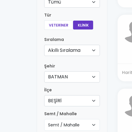
Tümü
Tür
VETERINER
KLINIK
Sıralama
Akıllı Sıralama
Şehir
Hari
BATMAN
İlçe
BEŞİRİ
Semt / Mahalle