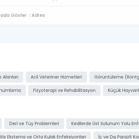
tada Göster
Adres
ı
 Alanları
Acil Veteriner Hizmetleri
Görüntüleme (Röntge
ohumlama
Fizyoterapi ve Rehabilitasyon
Küçük Hayvanl
Deri ve Tüy Problemleri
Kedilerde Üst Solunum Yolu Enfe
itis Eksterna ve Orta Kulak Enfeksiyonları
İç ve Dış Parazit Ko