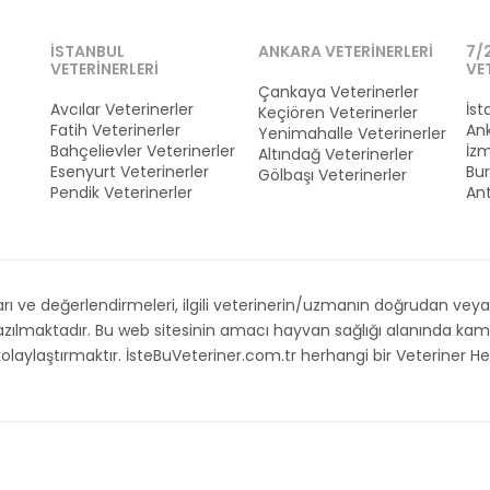
İSTANBUL
ANKARA VETERINERLERI
7/
VETERINERLERI
VE
Çankaya Veterinerler
Avcılar Veterinerler
İst
Keçiören Veterinerler
Fatih Veterinerler
Ank
Yenimahalle Veterinerler
Bahçelievler Veterinerler
İzm
Altındağ Veterinerler
Esenyurt Veterinerler
Bur
Gölbaşı Veterinerler
Pendik Veterinerler
Ant
 ve değerlendirmeleri, ilgili veterinerin/uzmanın doğrudan veya d
 yazılmaktadır. Bu web sitesinin amacı hayvan sağlığı alanında 
i kolaylaştırmaktır. İsteBuVeteriner.com.tr herhangi bir Veteriner