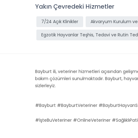
Yakın Çevredeki Hizmetler
7/24 Açık Klinikler
Akvaryum Kurulum ve
Egzotik Hayvanlar Teşhis, Tedavi ve Rutin Ted
Bayburt ili, veteriner hizmetleri açısından gelişme
bakım çözümleri sunulmaktadır. Bayburt, hayvan sa
sizlerleyiz.
#Bayburt #BayburtVeteriner #BayburtHayvanSa
#İşteBuVeteriner #OnlineVeteriner #SağlıklıPati