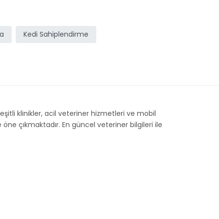
ma
Kedi Sahiplendirme
itli klinikler, acil veteriner hizmetleri ve mobil
öne çıkmaktadır. En güncel veteriner bilgileri ile