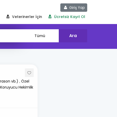
Giriş Yap
Veterinerler İçin
Ücretsiz Kayıt Ol
rason vb.)
,
Özel
 Koruyucu Hekimlik