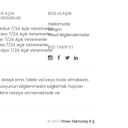
24 AÇIK
BIZE ULAŞIN
TERINERLER
Hakkımızda
anbul 7/24 Açık Veterinerler
İletişim
ara 7/24 Açık Veterinerler
Yasal Bilgilendirmeler
ir 7/24 Açık Veterinerler
sa 7/24 Açık Veterinerler
BIZI TAKIP ET
alya 7/24 Açık Veterinerler
olaylı emri, talebi ve/veya ricası olmaksızın,
kamuoyunun bilgilenmesini sağlamak, hayvan
 Hekimi tavsiye etmemektedir ve
© 2023
Finex Teknoloji A.Ş.