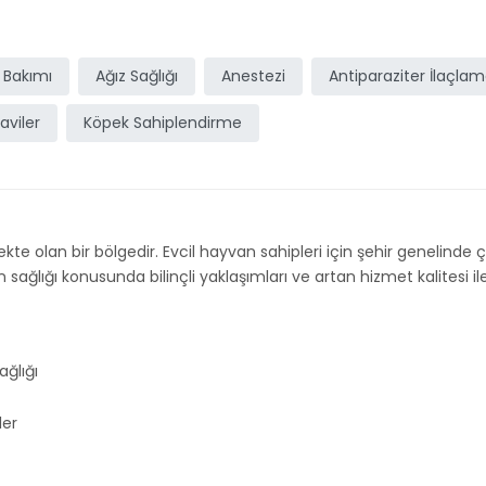
 Bakımı
Ağız Sağlığı
Anestezi
Antiparaziter İlaçla
aviler
Köpek Sahiplendirme
kte olan bir bölgedir. Evcil hayvan sahipleri için şehir genelinde çeş
ğlığı konusunda bilinçli yaklaşımları ve artan hizmet kalitesi ile 
ğlığı
ler