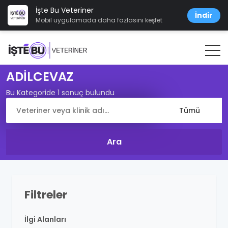
İşte Bu Veteriner
İndir
Mobil uygulamada daha fazlasını keşfet
ADİLCEVAZ
Bu Kategoride 1 sonuç bulundu
Filtreler
İlgi Alanları