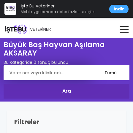
İşte Bu Veteriner
İndir
Mobil uygulamada daha fazlasını keşfet
Büyük Baş Hayvan Aşılama
AKSARAY
Bu Kategoride 0 sonuç bulundu
Filtreler