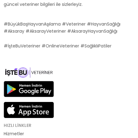
güncel veteriner bilgileri ile sizlerleyiz.
#BüyükBaşHayvanAşılama #Veteriner #HayvanSağlığı
#Aksaray #AksarayVeteriner #AksarayHayvanSağlığı
#İşteBuVeteriner #OnlineVeteriner #SağlıklıPatiler
HIZLI LINKLER
Hizmetler