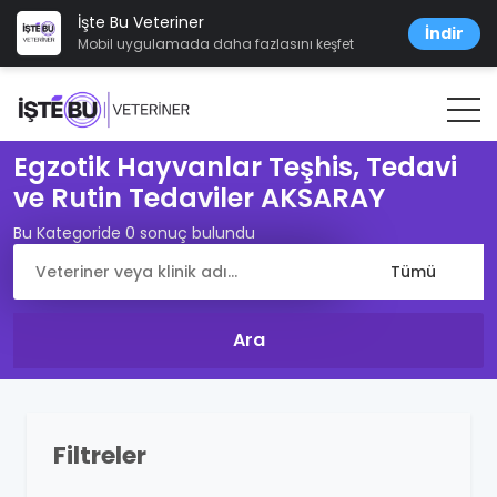
İşte Bu Veteriner
İndir
Mobil uygulamada daha fazlasını keşfet
Egzotik Hayvanlar Teşhis, Tedavi
ve Rutin Tedaviler AKSARAY
Bu Kategoride 0 sonuç bulundu
Filtreler