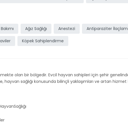
 Bakımı
Ağız Sağlığı
Anestezi
Antiparaziter İlaçla
aviler
Köpek Sahiplendirme
mekte olan bir bölgedir. Evcil hayvan sahipleri için şehir genelinde ç
hayvan sağlığı konusunda bilinçli yaklaşımları ve artan hizmet ka
ayvanSağlığı
ler