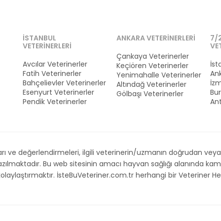
İSTANBUL
ANKARA VETERINERLERI
7/
VETERINERLERI
VE
Çankaya Veterinerler
Avcılar Veterinerler
İst
Keçiören Veterinerler
Fatih Veterinerler
Ank
Yenimahalle Veterinerler
Bahçelievler Veterinerler
İzm
Altındağ Veterinerler
Esenyurt Veterinerler
Bur
Gölbaşı Veterinerler
Pendik Veterinerler
Ant
 ve değerlendirmeleri, ilgili veterinerin/uzmanın doğrudan veya d
 yazılmaktadır. Bu web sitesinin amacı hayvan sağlığı alanında 
i kolaylaştırmaktır. İsteBuVeteriner.com.tr herhangi bir Veteriner