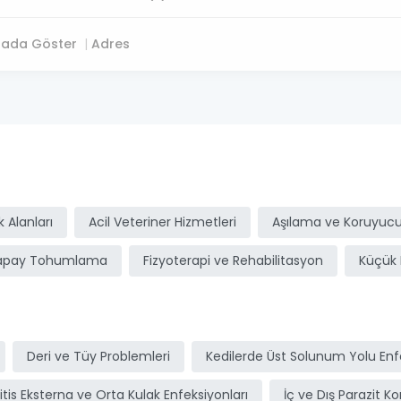
tada Göster
Adres
ı
 Alanları
Acil Veteriner Hizmetleri
Aşılama ve Koruyucu
apay Tohumlama
Fizyoterapi ve Rehabilitasyon
Küçük 
Deri ve Tüy Problemleri
Kedilerde Üst Solunum Yolu Enfe
itis Eksterna ve Orta Kulak Enfeksiyonları
İç ve Dış Parazit Ko