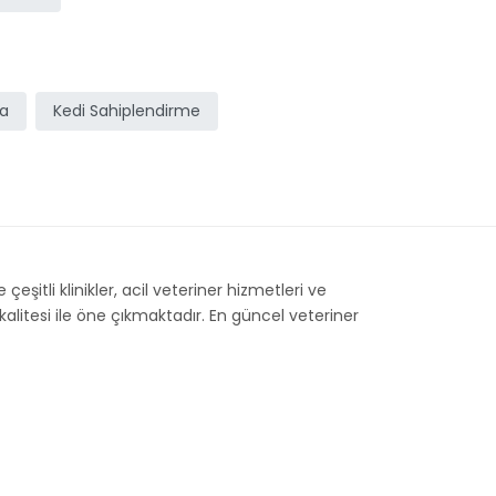
ma
Kedi Sahiplendirme
eşitli klinikler, acil veteriner hizmetleri ve
litesi ile öne çıkmaktadır. En güncel veteriner