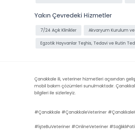
Yakın Çevredeki Hizmetler
7/24 Açık Klinikler
Akvaryum Kurulum ve
Egzotik Hayvanlar Teşhis, Tedavi ve Rutin Ted
Çanakkale ili, veteriner hizmetleri açısından geliş
mobil bakım çözümleri sunulmaktadır. Çanakkale, 
bilgileri ile sizlerleyiz.
#Çanakkale #ÇanakkaleVeteriner #ÇanakkaleH
#İşteBuVeteriner #OnlineVeteriner #SağlıklıPati