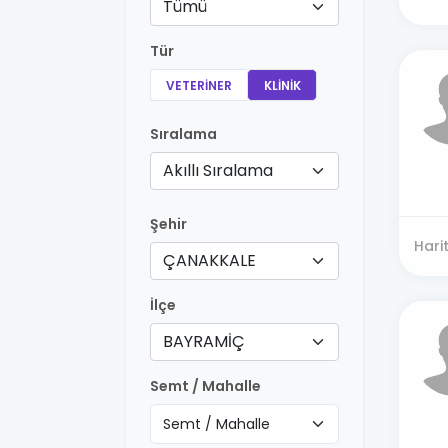
Tümü
Tür
VETERINER
KLINIK
Sıralama
Akıllı Sıralama
Şehir
Hari
ÇANAKKALE
İlçe
BAYRAMİÇ
Semt / Mahalle