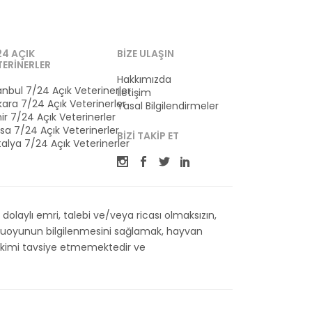
24 AÇIK
BIZE ULAŞIN
TERINERLER
Hakkımızda
anbul 7/24 Açık Veterinerler
İletişim
ara 7/24 Açık Veterinerler
Yasal Bilgilendirmeler
ir 7/24 Açık Veterinerler
sa 7/24 Açık Veterinerler
BIZI TAKIP ET
alya 7/24 Açık Veterinerler
olaylı emri, talebi ve/veya ricası olmaksızın,
kamuoyunun bilgilenmesini sağlamak, hayvan
 Hekimi tavsiye etmemektedir ve