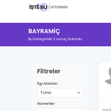
BAYRAMİÇ
Bu Kategoride 3 sonuç bulundu
Filtreler
İlgi Alanları
Tümü
Hizmetler
Hari