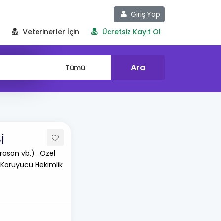
Giriş Yap
Veterinerler İçin
Ücretsiz Kayıt Ol
İ
rason vb.)
,
Özel
 Koruyucu Hekimlik