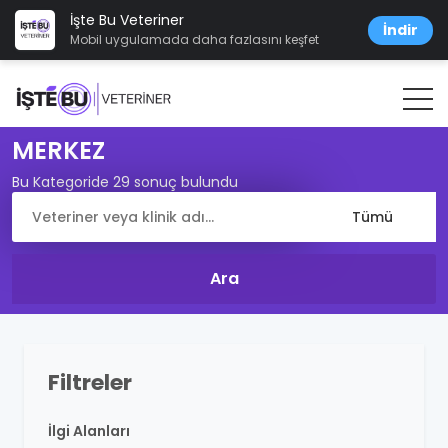
İşte Bu Veteriner
İndir
Mobil uygulamada daha fazlasını keşfet
MERKEZ
Bu Kategoride 29 sonuç bulundu
Filtreler
İlgi Alanları