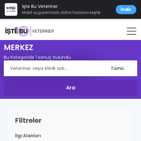
İşte Bu Veteriner
İndir
Mobil uygulamada daha fazlasını keşfet
MERKEZ
Bu Kategoride 1 sonuç bulundu
Filtreler
İlgi Alanları