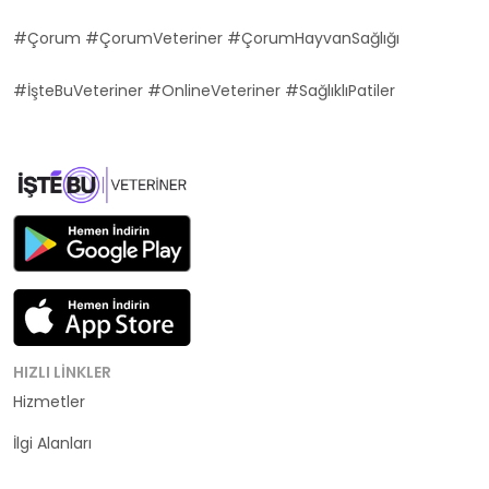
#Çorum #ÇorumVeteriner #ÇorumHayvanSağlığı
#İşteBuVeteriner #OnlineVeteriner #SağlıklıPatiler
HIZLI LINKLER
Hizmetler
Kategoriler
İlgi Alanları