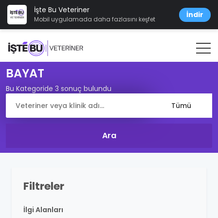
İşte Bu Veteriner
İndir
Mobil uygulamada daha fazlasını keşfet
BAYAT
Bu Kategoride 3 sonuç bulundu
Filtreler
İlgi Alanları