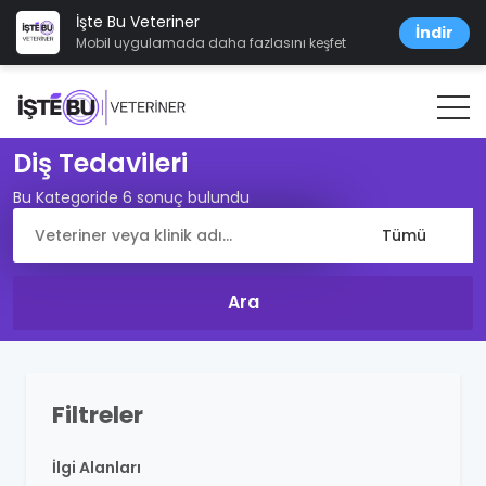
İşte Bu Veteriner
İndir
Mobil uygulamada daha fazlasını keşfet
Diş Tedavileri
Bu Kategoride 6 sonuç bulundu
Filtreler
İlgi Alanları