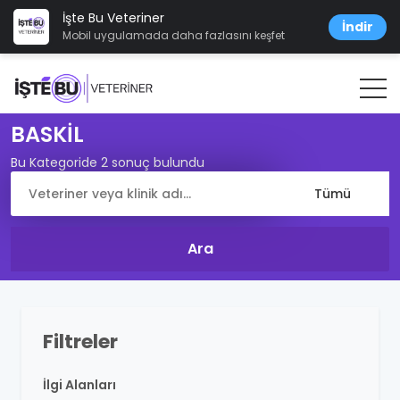
İşte Bu Veteriner
İndir
Mobil uygulamada daha fazlasını keşfet
BASKİL
Bu Kategoride 2 sonuç bulundu
Filtreler
İlgi Alanları