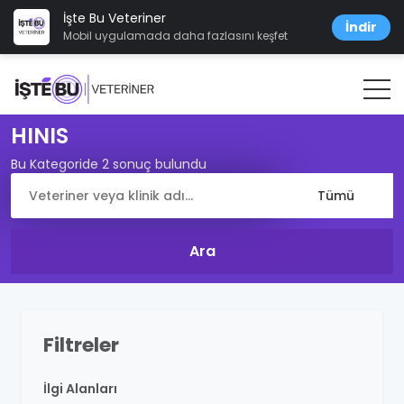
İşte Bu Veteriner
İndir
Mobil uygulamada daha fazlasını keşfet
HINIS
Bu Kategoride 2 sonuç bulundu
Filtreler
İlgi Alanları