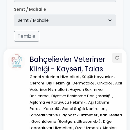
Semt / Mahalle
Temizle
Bahçelievler Veteriner
Kliniği - Kayseri, Talas
Genel Veteriner Hizmetleri
,
Küçük Hayvanlar
,
Cerrahi
,
Diş Hekimliği
,
Dermatoloji
,
Onkoloji
,
Acil
Veteriner Hizmetleri
,
Hayvan Bakımı ve
Beslenme
,
Diyet ve Beslenme Danışmanlığı
,
Aşılama ve Koruyucu Hekimlik
,
Aşı Takvimi
,
Parazit Kontrolü
,
Genel Sağlık Kontrolleri
,
Laboratuvar ve Diagnostik Hizmetler
,
Kan Testleri
,
Görüntüleme (Röntgen, Ultrason vb.)
,
Diğer
Laboratuvar Hizmetleri
,
Özel Uzmanlık Alanları