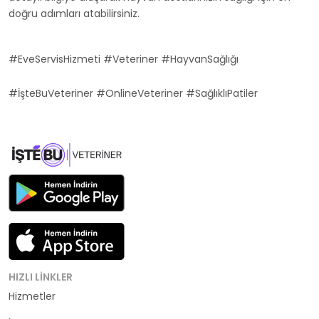
doğru adımları atabilirsiniz.
#EveServisHizmeti #Veteriner #HayvanSağlığı
#İşteBuVeteriner #OnlineVeteriner #SağlıklıPatiler
HIZLI LINKLER
Hizmetler
Kategoriler