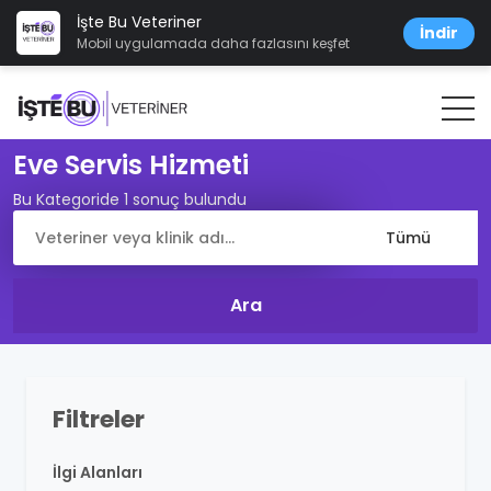
İşte Bu Veteriner
İndir
Mobil uygulamada daha fazlasını keşfet
Eve Servis Hizmeti
Bu Kategoride 1 sonuç bulundu
Filtreler
İlgi Alanları