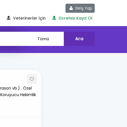
Giriş Yap
Veterinerler İçin
Ücretsiz Kayıt Ol
rason vb.)
,
Özel
 Koruyucu Hekimlik