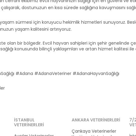
 cerrahi ekibimiz evcil hayvanınızın sağlığı için en güvenli ve etk
e çalışarak, dostunuzun en kısa sürede sağlığına kavuşmasını sağla
 bir yaşam sürmesi için koruyucu hekimlik hizmetleri sunuyoruz. Be
unuzun yaşam kalitesini artırıyoruz.
e olan bir bölgedir. Evcil hayvan sahipleri için şehir genelinde çeşit
ığı konusunda bilinçli yaklaşımları ve artan hizmet kalitesi ile ön
nSağlığı #Adana #AdanaVeteriner #AdanaHayvanSağlığı
ler
İSTANBUL
ANKARA VETERINERLERI
7/
VETERINERLERI
VE
Çankaya Veterinerler