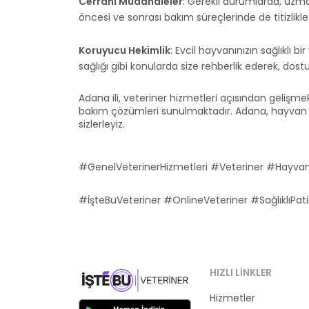
Cerrahi Müdahaleler
: Gerekli durumlarda, uzman
öncesi ve sonrası bakım süreçlerinde de titizlikl
Koruyucu Hekimlik
: Evcil hayvanınızın sağlıklı
sağlığı gibi konularda size rehberlik ederek, dost
Adana ili, veteriner hizmetleri açısından gelişmekt
bakım çözümleri sunulmaktadır. Adana, hayvan sağl
sizlerleyiz.
#GenelVeterinerHizmetleri #Veteriner #Hayva
#İşteBuVeteriner #OnlineVeteriner #SağlıklıPati
HIZLI LINKLER
Hizmetler