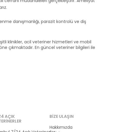
ili cerrahi müdahaleleri gerçekleştirir. Ameliyat
rız.
slenme danışmanlığı, parazit kontrolü ve diş
li klinikler, acil veteriner hizmetleri ve mobil
e çıkmaktadır. En güncel veteriner bilgileri ile
24 AÇIK
BIZE ULAŞIN
TERINERLER
Hakkımızda