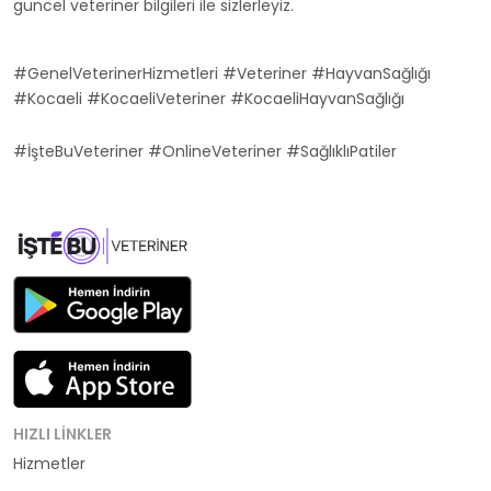
güncel veteriner bilgileri ile sizlerleyiz.
#GenelVeterinerHizmetleri #Veteriner #HayvanSağlığı
#Kocaeli #KocaeliVeteriner #KocaeliHayvanSağlığı
#İşteBuVeteriner #OnlineVeteriner #SağlıklıPatiler
HIZLI LINKLER
Hizmetler
Kategoriler