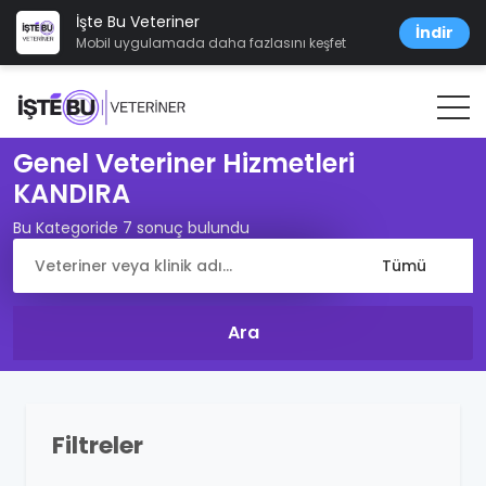
İşte Bu Veteriner
İndir
Mobil uygulamada daha fazlasını keşfet
Genel Veteriner Hizmetleri
KANDIRA
Bu Kategoride 7 sonuç bulundu
Filtreler