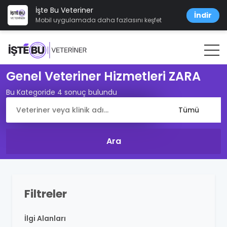
İşte Bu Veteriner
İndir
Mobil uygulamada daha fazlasını keşfet
Genel Veteriner Hizmetleri ZARA
Bu Kategoride 4 sonuç bulundu
Filtreler
İlgi Alanları