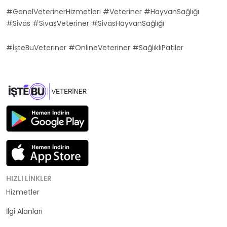
#GenelVeterinerHizmetleri #Veteriner #HayvanSağlığı
#Sivas #SivasVeteriner #SivasHayvanSağlığı
#İşteBuVeteriner #OnlineVeteriner #SağlıklıPatiler
HIZLI LINKLER
Hizmetler
Kategoriler
İlgi Alanları