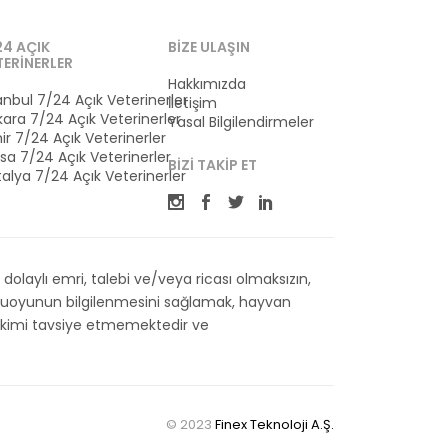
24 AÇIK
BIZE ULAŞIN
TERINERLER
Hakkımızda
anbul 7/24 Açık Veterinerler
İletişim
ara 7/24 Açık Veterinerler
Yasal Bilgilendirmeler
ir 7/24 Açık Veterinerler
sa 7/24 Açık Veterinerler
BIZI TAKIP ET
alya 7/24 Açık Veterinerler
olaylı emri, talebi ve/veya ricası olmaksızın,
kamuoyunun bilgilenmesini sağlamak, hayvan
 Hekimi tavsiye etmemektedir ve
© 2023
Finex Teknoloji A.Ş.