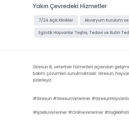
Yakın Çevredeki Hizmetler
7/24 Açık Klinikler
Akvaryum Kurulum ve
Egzotik Hayvanlar Teşhis, Tedavi ve Rutin Ted
Giresun ili, veteriner hizmetleri açısından gelişme
bakım çözümleri sunulmaktadır. Giresun, hayvan sa
sizlerleyiz.
#Giresun #GiresunVeteriner #GiresunHayvanSa
#İşteBuVeteriner #OnlineVeteriner #SağlıklıPati