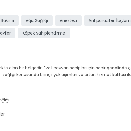
 Bakımı
Ağız Sağlığı
Anestezi
Antiparaziter İlaçla
aviler
Köpek Sahiplendirme
kte olan bir bölgedir. Evcil hayvan sahipleri için şehir genelinde çeş
ğlığı konusunda bilinçli yaklaşımları ve artan hizmet kalitesi ile 
ğlığı
ler