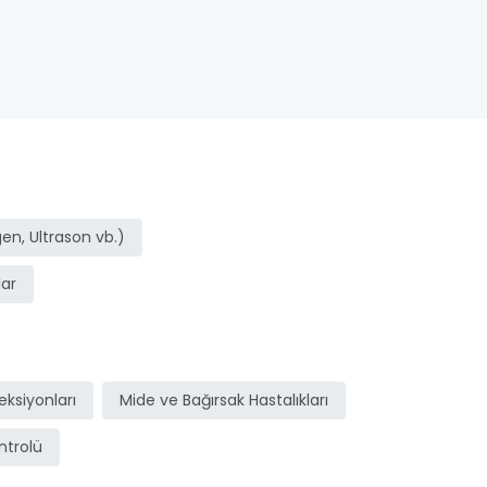
n, Ultrason vb.)
ar
ksiyonları
Mide ve Bağırsak Hastalıkları
ntrolü