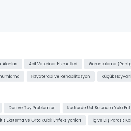
ı
 Alanları
Acil Veteriner Hizmetleri
Görüntüleme (Röntge
ohumlama
Fizyoterapi ve Rehabilitasyon
Küçük Hayvanl
Deri ve Tüy Problemleri
Kedilerde Üst Solunum Yolu Enfe
itis Eksterna ve Orta Kulak Enfeksiyonları
İç ve Dış Parazit Ko