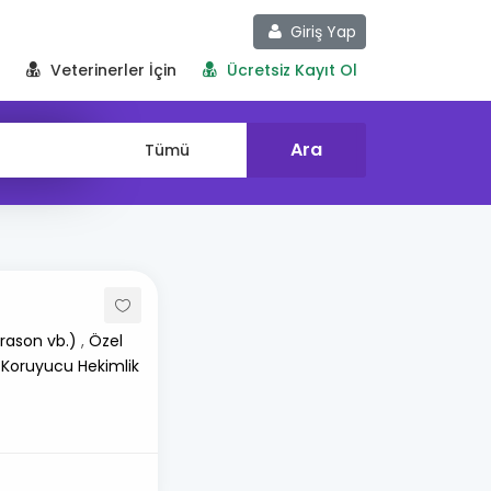
Giriş Yap
Veterinerler İçin
Ücretsiz Kayıt Ol
rason vb.)
,
Özel
 Koruyucu Hekimlik