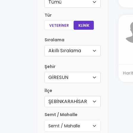
Tümü
Tür
VETERINER
KLINIK
Sıralama
Akıllı Sıralama
Şehir
Hari
GİRESUN
İlçe
ŞEBİNKARAHİSAR
Semt / Mahalle