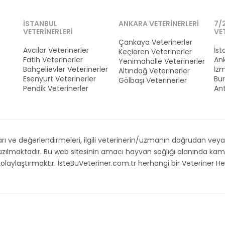
İSTANBUL
ANKARA VETERINERLERI
7/
VETERINERLERI
VE
Çankaya Veterinerler
Avcılar Veterinerler
İst
Keçiören Veterinerler
Fatih Veterinerler
Ank
Yenimahalle Veterinerler
Bahçelievler Veterinerler
İzm
Altındağ Veterinerler
Esenyurt Veterinerler
Bur
Gölbaşı Veterinerler
Pendik Veterinerler
Ant
 ve değerlendirmeleri, ilgili veterinerin/uzmanın doğrudan veya d
 yazılmaktadır. Bu web sitesinin amacı hayvan sağlığı alanında 
i kolaylaştırmaktır. İsteBuVeteriner.com.tr herhangi bir Veteriner