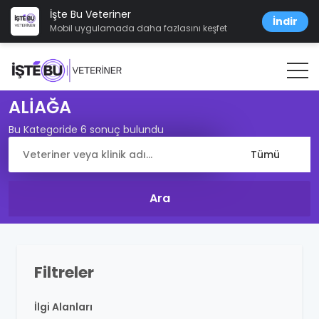
İşte Bu Veteriner
İndir
Mobil uygulamada daha fazlasını keşfet
ALİAĞA
Bu Kategoride 6 sonuç bulundu
Filtreler
İlgi Alanları