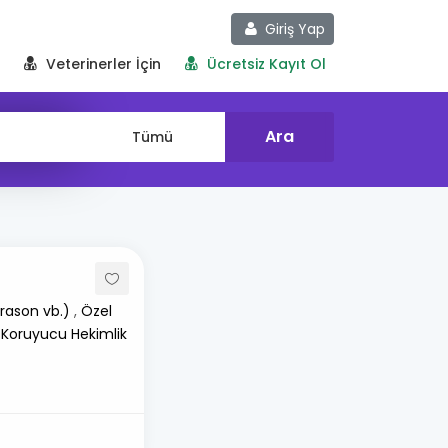
Giriş Yap
Veterinerler İçin
Ücretsiz Kayıt Ol
rason vb.)
,
Özel
 Koruyucu Hekimlik