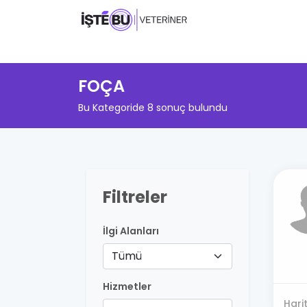
FOÇA
Bu Kategoride 8 sonuç bulundu
Filtreler
İlgi Alanları
Tümü
Hizmetler
Hari