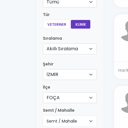
Tümü
Tür
VETERINER
KLINIK
Sıralama
Akıllı Sıralama
Şehir
Hari
İZMİR
İlçe
FOÇA
Semt / Mahalle