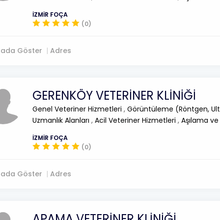
İZMİR FOÇA
(0)
tada Göster
Adres
GERENKÖY VETERİNER KLİNİĞİ
Genel Veteriner Hizmetleri
,
Görüntüleme (Röntgen, Ult
Uzmanlık Alanları
,
Acil Veteriner Hizmetleri
,
Aşılama ve
İZMİR FOÇA
(0)
tada Göster
Adres
APAMA VETERİNER KLİNİĞİ