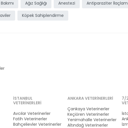
 Bakımı
Ağız Sağlığı
Anestezi
Antiparaziter İlaçla
aviler
Köpek Sahiplendirme
ler
İSTANBUL
ANKARA VETERINERLERI
7/
VETERINERLERI
VE
Çankaya Veterinerler
Avcılar Veterinerler
İst
Keçiören Veterinerler
Fatih Veterinerler
Ank
Yenimahalle Veterinerler
Bahçelievler Veterinerler
İzm
Altındağ Veterinerler