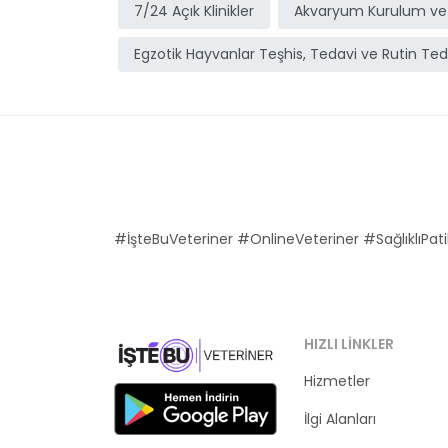
7/24 Açık Klinikler
Akvaryum Kurulum ve
Egzotik Hayvanlar Teşhis, Tedavi ve Rutin Ted
#İşteBuVeteriner #OnlineVeteriner #SağlıklıPati
HIZLI LINKLER
Hizmetler
Kategoriler
İlgi Alanları