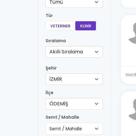
Tümü
Tür
VETERINER
KLINIK
Sıralama
Akıllı Sıralama
Şehir
Hari
İZMİR
İlçe
ÖDEMİŞ
Semt / Mahalle