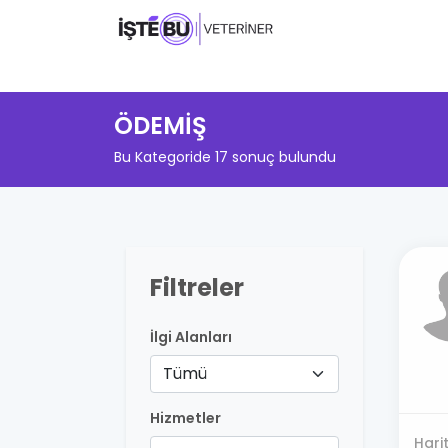
ÖDEMİŞ
Bu Kategoride 17 sonuç bulundu
Filtreler
İlgi Alanları
Tümü
Hizmetler
Hari