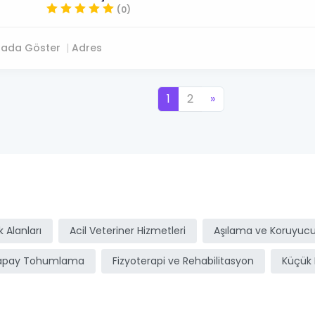
(0)
tada Göster
Adres
1
2
»
ı
 Alanları
Acil Veteriner Hizmetleri
Aşılama ve Koruyucu
apay Tohumlama
Fizyoterapi ve Rehabilitasyon
Küçük 