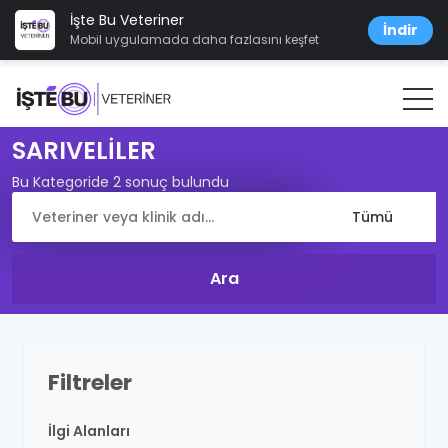
İşte Bu Veteriner
İndir
Mobil uygulamada daha fazlasını keşfet
SARIVELİLER
Bu Kategoride 2 sonuç bulundu
Filtreler
İlgi Alanları