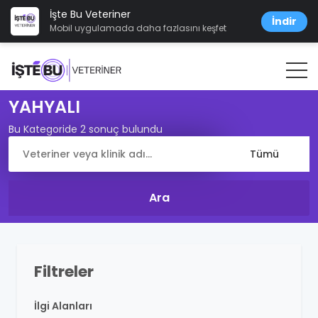
İşte Bu Veteriner
İndir
Mobil uygulamada daha fazlasını keşfet
YAHYALI
Bu Kategoride 2 sonuç bulundu
Filtreler
İlgi Alanları