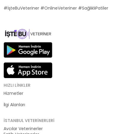
#İşteBuVeteriner #OnlineVeteriner #SağlıklıPatiler
HIZLI LINKLER
Hizmetler
Kategoriler
İlgi Alanları
İSTANBUL VETERINERLERI
Avcılar Veterinerler