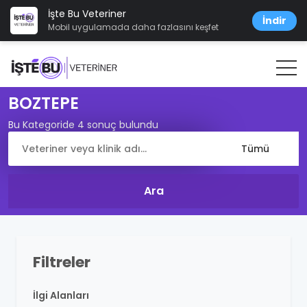
İşte Bu Veteriner
İndir
Mobil uygulamada daha fazlasını keşfet
BOZTEPE
Bu Kategoride 4 sonuç bulundu
Filtreler
İlgi Alanları