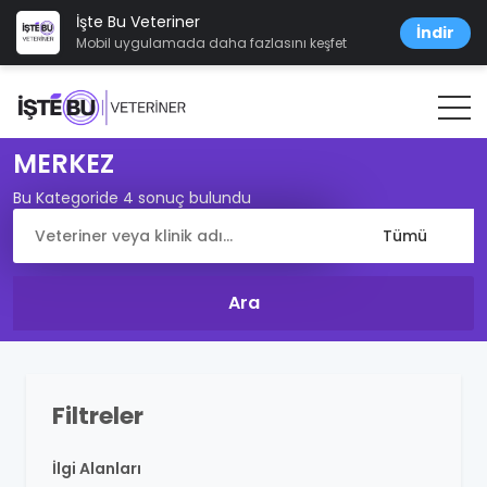
İşte Bu Veteriner
İndir
Mobil uygulamada daha fazlasını keşfet
MERKEZ
Bu Kategoride 4 sonuç bulundu
Filtreler
İlgi Alanları