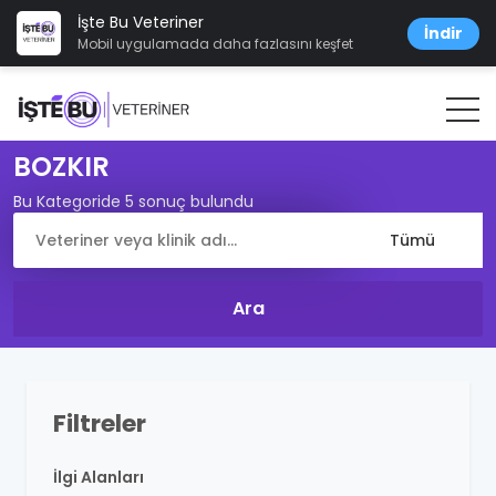
İşte Bu Veteriner
İndir
Mobil uygulamada daha fazlasını keşfet
BOZKIR
Bu Kategoride 5 sonuç bulundu
Filtreler
İlgi Alanları