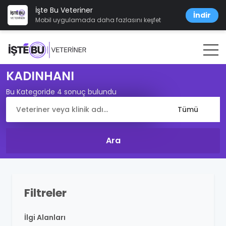
İşte Bu Veteriner
İndir
Mobil uygulamada daha fazlasını keşfet
KADINHANI
Bu Kategoride 4 sonuç bulundu
Filtreler
İlgi Alanları