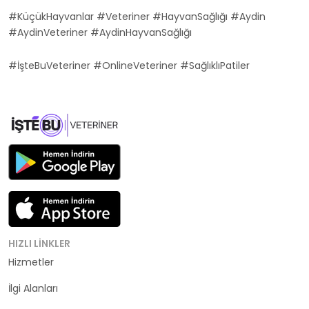
#KüçükHayvanlar #Veteriner #HayvanSağlığı #Aydin
#AydinVeteriner #AydinHayvanSağlığı
#İşteBuVeteriner #OnlineVeteriner #SağlıklıPatiler
HIZLI LINKLER
Hizmetler
Kategoriler
İlgi Alanları