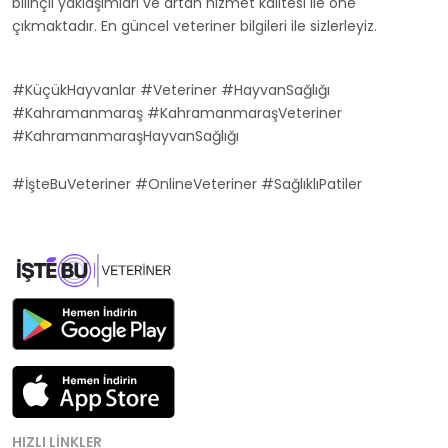
bilinçli yaklaşımları ve artan hizmet kalitesi ile öne
çıkmaktadır. En güncel veteriner bilgileri ile sizlerleyiz.
#KüçükHayvanlar #Veteriner #HayvanSağlığı
#Kahramanmaraş #KahramanmaraşVeteriner
#KahramanmaraşHayvanSağlığı
#İşteBuVeteriner #OnlineVeteriner #SağlıklıPatiler
HIZLI LINKLER