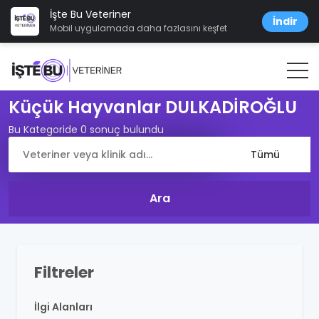
İşte Bu Veteriner
İndir
Mobil uygulamada daha fazlasını keşfet
Küçük Hayvanlar DULKADİROĞLU
Bu Kategoride 0 sonuç bulundu
Filtreler
İlgi Alanları