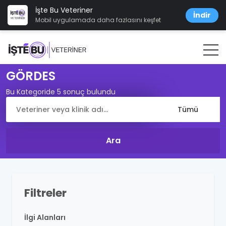
İşte Bu Veteriner
İndir
Mobil uygulamada daha fazlasını keşfet
GÖRDES
Bu Kategoride 5 sonuç bulundu
Filtreler
İlgi Alanları