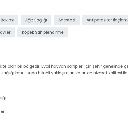
 Bakımı
Ağız Sağlığı
Anestezi
Antiparaziter İlaçla
aviler
Köpek Sahiplendirme
te olan bir bölgedir. Evcil hayvan sahipleri için şehir genelinde çeşi
lığı konusunda bilinçli yaklaşımları ve artan hizmet kalitesi ile ö
ığı
ler