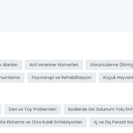
ı
 Alanları
Acil Veteriner Hizmetleri
Görüntüleme (Röntge
ohumlama
Fizyoterapi ve Rehabilitasyon
Küçük Hayvanl
Deri ve Tüy Problemleri
Kedilerde Üst Solunum Yolu Enfe
itis Eksterna ve Orta Kulak Enfeksiyonları
İç ve Dış Parazit Ko