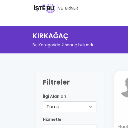
KIRKAĞAÇ
Bu Kategoride 2 sonuç bulundu
Filtreler
İlgi Alanları
Tümü
Hizmetler
Hari