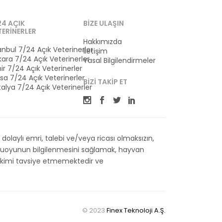
24 AÇIK
BIZE ULAŞIN
TERINERLER
Hakkımızda
anbul 7/24 Açık Veterinerler
İletişim
ara 7/24 Açık Veterinerler
Yasal Bilgilendirmeler
ir 7/24 Açık Veterinerler
sa 7/24 Açık Veterinerler
BIZI TAKIP ET
alya 7/24 Açık Veterinerler
olaylı emri, talebi ve/veya ricası olmaksızın,
kamuoyunun bilgilenmesini sağlamak, hayvan
 Hekimi tavsiye etmemektedir ve
© 2023
Finex Teknoloji A.Ş.