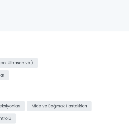
n, Ultrason vb.)
ar
ksiyonları
Mide ve Bağırsak Hastalıkları
ntrolü