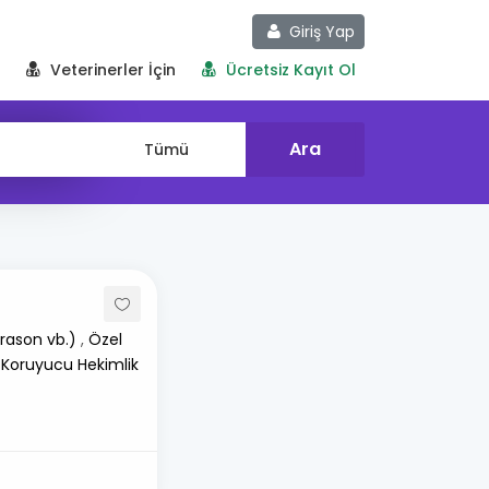
Giriş Yap
Veterinerler İçin
Ücretsiz Kayıt Ol
rason vb.)
,
Özel
 Koruyucu Hekimlik