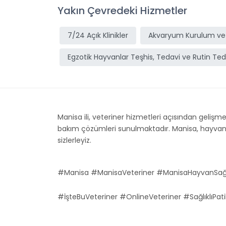
Yakın Çevredeki Hizmetler
7/24 Açık Klinikler
Akvaryum Kurulum ve
Egzotik Hayvanlar Teşhis, Tedavi ve Rutin Ted
Manisa ili, veteriner hizmetleri açısından gelişmek
bakım çözümleri sunulmaktadır. Manisa, hayvan sağ
sizlerleyiz.
#Manisa #ManisaVeteriner #ManisaHayvanSağl
#İşteBuVeteriner #OnlineVeteriner #SağlıklıPati