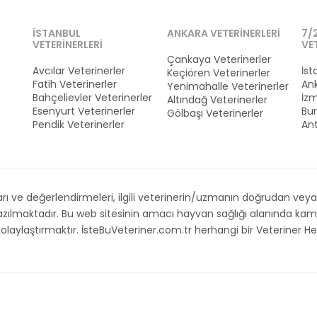
İSTANBUL
ANKARA VETERINERLERI
7/
VETERINERLERI
VE
Çankaya Veterinerler
Avcılar Veterinerler
İst
Keçiören Veterinerler
Fatih Veterinerler
Ank
Yenimahalle Veterinerler
Bahçelievler Veterinerler
İzm
Altındağ Veterinerler
Esenyurt Veterinerler
Bur
Gölbaşı Veterinerler
Pendik Veterinerler
Ant
 ve değerlendirmeleri, ilgili veterinerin/uzmanın doğrudan veya d
 yazılmaktadır. Bu web sitesinin amacı hayvan sağlığı alanında 
i kolaylaştırmaktır. İsteBuVeteriner.com.tr herhangi bir Veteriner