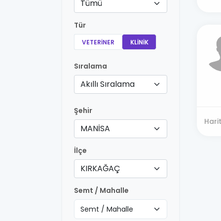
Tümü
Tür
VETERINER
KLINIK
Sıralama
Akıllı Sıralama
Şehir
Hari
MANİSA
İlçe
KIRKAĞAÇ
Semt / Mahalle