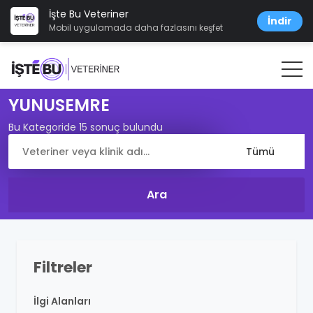
İşte Bu Veteriner
İndir
Mobil uygulamada daha fazlasını keşfet
YUNUSEMRE
Bu Kategoride 15 sonuç bulundu
Filtreler
İlgi Alanları