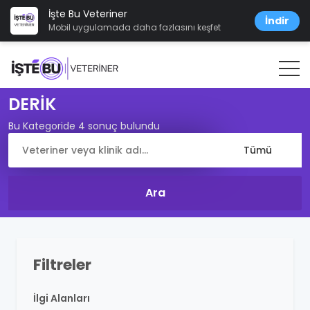
İşte Bu Veteriner
İndir
Mobil uygulamada daha fazlasını keşfet
DERİK
Bu Kategoride 4 sonuç bulundu
Filtreler
İlgi Alanları