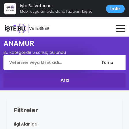
İşte Bu Veteriner
İndir
Mobil uygulamada daha fazlasını keşfet
ANAMUR
Bu Kategoride 5 sonuç bulundu
Filtreler
İlgi Alanları