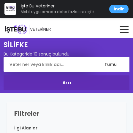
İşte Bu Veteriner
İndir
Mobil uygulamada daha fazlasını keşfet
SİLİFKE
Bu Kategoride 10 sonuç bulundu
Filtreler
İlgi Alanları