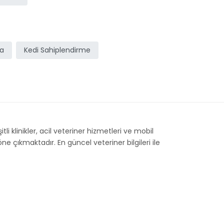
ma
Kedi Sahiplendirme
li klinikler, acil veteriner hizmetleri ve mobil
e çıkmaktadır. En güncel veteriner bilgileri ile