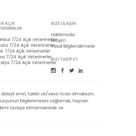
24 AÇIK
BIZE ULAŞIN
TERINERLER
Hakkımızda
anbul 7/24 Açık Veterinerler
İletişim
ara 7/24 Açık Veterinerler
Yasal Bilgilendirmeler
ir 7/24 Açık Veterinerler
sa 7/24 Açık Veterinerler
BIZI TAKIP ET
alya 7/24 Açık Veterinerler
olaylı emri, talebi ve/veya ricası olmaksızın,
kamuoyunun bilgilenmesini sağlamak, hayvan
 Hekimi tavsiye etmemektedir ve