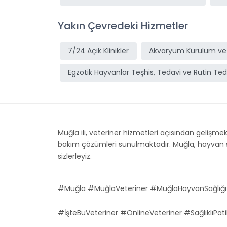
Yakın Çevredeki Hizmetler
7/24 Açık Klinikler
Akvaryum Kurulum ve
Egzotik Hayvanlar Teşhis, Tedavi ve Rutin Ted
Muğla ili, veteriner hizmetleri açısından gelişmekt
bakım çözümleri sunulmaktadır. Muğla, hayvan sağl
sizlerleyiz.
#Muğla #MuğlaVeteriner #MuğlaHayvanSağlığı
#İşteBuVeteriner #OnlineVeteriner #SağlıklıPati