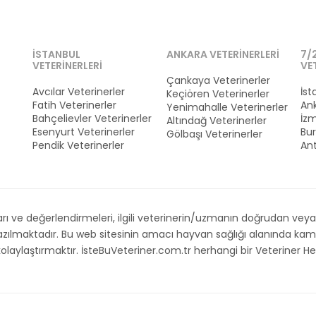
İSTANBUL
ANKARA VETERINERLERI
7/
VETERINERLERI
VE
Çankaya Veterinerler
Avcılar Veterinerler
İst
Keçiören Veterinerler
Fatih Veterinerler
Ank
Yenimahalle Veterinerler
Bahçelievler Veterinerler
İzm
Altındağ Veterinerler
Esenyurt Veterinerler
Bur
Gölbaşı Veterinerler
Pendik Veterinerler
Ant
 ve değerlendirmeleri, ilgili veterinerin/uzmanın doğrudan veya d
 yazılmaktadır. Bu web sitesinin amacı hayvan sağlığı alanında 
i kolaylaştırmaktır. İsteBuVeteriner.com.tr herhangi bir Veteriner