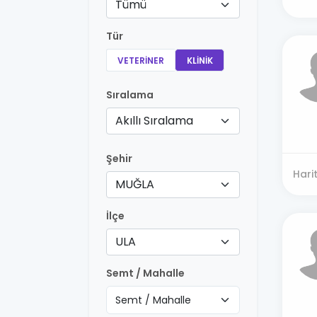
Tümü
Tür
VETERINER
KLINIK
Sıralama
Akıllı Sıralama
Şehir
Hari
MUĞLA
İlçe
ULA
Semt / Mahalle