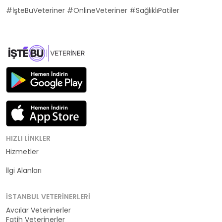
#İşteBuVeteriner #OnlineVeteriner #SağlıklıPatiler
HIZLI LINKLER
Hizmetler
Kategoriler
İlgi Alanları
İSTANBUL VETERINERLERI
Avcılar Veterinerler
Fatih Veterinerler