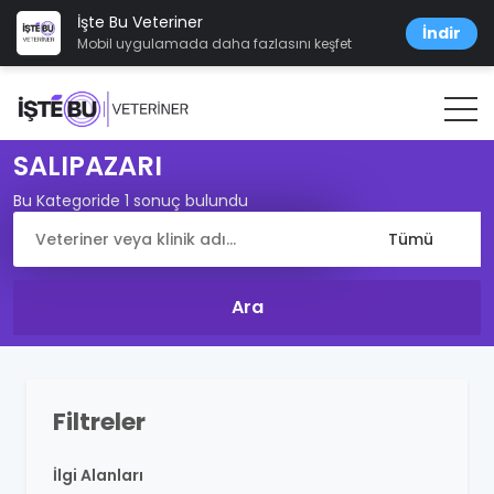
İşte Bu Veteriner
İndir
Mobil uygulamada daha fazlasını keşfet
SALIPAZARI
Bu Kategoride 1 sonuç bulundu
Filtreler
İlgi Alanları