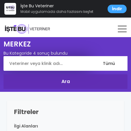
İşte Bu Veteriner
İndir
Mobil uygulamada daha fazlasını keşfet
MERKEZ
Bu Kategoride 4 sonuç bulundu
Filtreler
İlgi Alanları