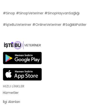
#Sinop #SinopVeteriner #SinopHayvanSağlığı
#İşteBuVeteriner #OnlineVeteriner #SağlıklıPatiler
HIZLI LINKLER
Hizmetler
Kategoriler
İlgi Alanları