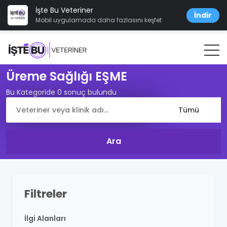
İşte Bu Veteriner
İndir
Mobil uygulamada daha fazlasını keşfet
Üreme Sağlığı EŞME
Bu Kategoride 0 sonuç bulundu
Filtreler
İlgi Alanları