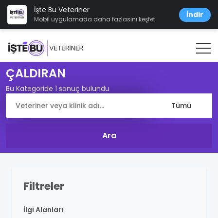
İşte Bu Veteriner
İndir
Mobil uygulamada daha fazlasını keşfet
ÇALDIRAN
Bu Kategoride 1 sonuç bulundu
Filtreler
İlgi Alanları