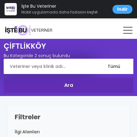
İşte Bu Veteriner
İndir
Mobil uygulamada daha fazlasını keşfet
ÇİFTLİKKÖY
Bu Kategoride 2 sonuç bulundu
Filtreler
İlgi Alanları