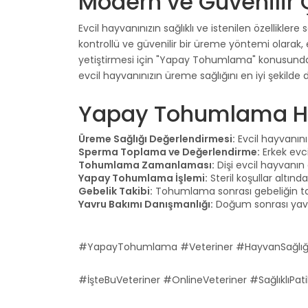
Modern ve Güvenilir
Evcil hayvanınızın sağlıklı ve istenilen özellik
kontrollü ve güvenilir bir üreme yöntemi olarak, 
yetiştirmesi için "Yapay Tohumlama" konusunda u
evcil hayvanınızın üreme sağlığını en iyi şekilde d
Yapay Tohumlama Hiz
Üreme Sağlığı Değerlendirmesi:
Evcil hayvanını
Sperma Toplama ve Değerlendirme:
Erkek evci
Tohumlama Zamanlaması:
Dişi evcil hayvanın
Yapay Tohumlama İşlemi:
Steril koşullar altın
Gebelik Takibi:
Tohumlama sonrası gebeliğin takib
Yavru Bakımı Danışmanlığı:
Doğum sonrası yavru
#YapayTohumlama #Veteriner #HayvanSağlığ
#İşteBuVeteriner #OnlineVeteriner #SağlıklıPati