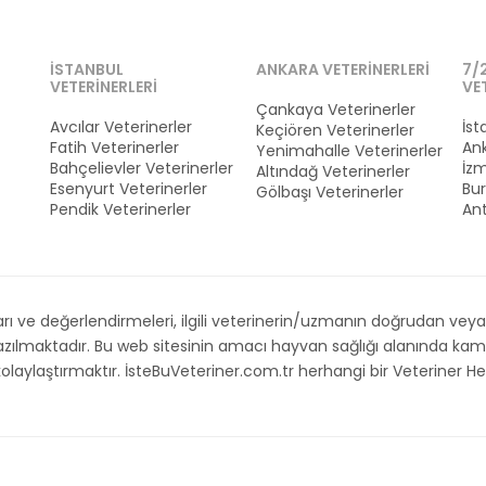
İSTANBUL
ANKARA VETERINERLERI
7/
VETERINERLERI
VE
Çankaya Veterinerler
Avcılar Veterinerler
İst
Keçiören Veterinerler
Fatih Veterinerler
Ank
Yenimahalle Veterinerler
Bahçelievler Veterinerler
İzm
Altındağ Veterinerler
Esenyurt Veterinerler
Bur
Gölbaşı Veterinerler
Pendik Veterinerler
Ant
 ve değerlendirmeleri, ilgili veterinerin/uzmanın doğrudan veya d
 yazılmaktadır. Bu web sitesinin amacı hayvan sağlığı alanında 
i kolaylaştırmaktır. İsteBuVeteriner.com.tr herhangi bir Veteriner