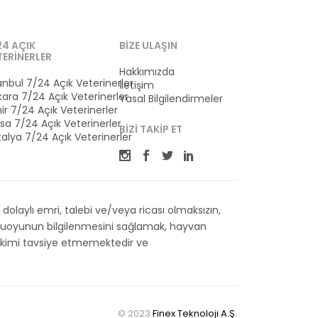
24 AÇIK
BIZE ULAŞIN
TERINERLER
Hakkımızda
anbul 7/24 Açık Veterinerler
İletişim
ara 7/24 Açık Veterinerler
Yasal Bilgilendirmeler
ir 7/24 Açık Veterinerler
sa 7/24 Açık Veterinerler
BIZI TAKIP ET
alya 7/24 Açık Veterinerler
olaylı emri, talebi ve/veya ricası olmaksızın,
kamuoyunun bilgilenmesini sağlamak, hayvan
 Hekimi tavsiye etmemektedir ve
© 2023
Finex Teknoloji A.Ş.