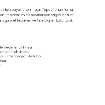
stunuz için büyük önem taşır. Yapay tohumlama,
dir.
.tr olarak, minik dostlarınızın sağlıklı nesiller
üncel teknikleri ve teknolojileri kullanarak,
de değerlendirilmesi.
 değerlendirilmesi.
ultrasonografi ile takibi.
mesi.
ü.