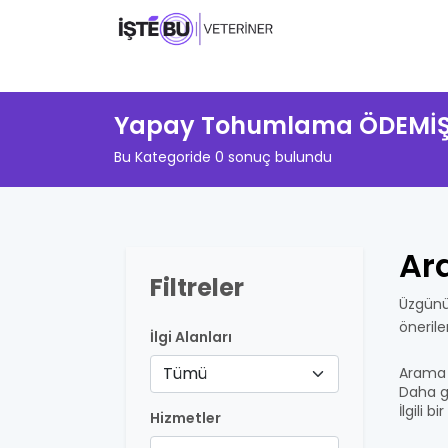
Yapay Tohumlama ÖDEMİ
Bu Kategoride 0 sonuç bulundu
Ar
Filtreler
Üzgünü
öneril
İlgi Alanları
Tümü
Arama 
Daha ge
İlgili 
Hizmetler