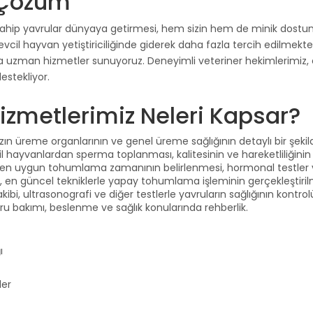
 Çözüm
lere sahip yavrular dünyaya getirmesi, hem sizin hem de minik do
evcil hayvan yetiştiriciliğinde giderek daha fazla tercih edilmekte
zman hizmetler sunuyoruz. Deneyimli veteriner hekimlerimiz, en g
estekliyor.
metlerimiz Neleri Kapsar?
zın üreme organlarının ve genel üreme sağlığının detaylı bir şekil
l hayvanlardan sperma toplanması, kalitesinin ve hareketliliğinin
 en uygun tohumlama zamanının belirlenmesi, hormonal testler ve 
da, en güncel tekniklerle yapay tohumlama işleminin gerçekleştiril
i, ultrasonografi ve diğer testlerle yavruların sağlığının kontrol
 bakımı, beslenme ve sağlık konularında rehberlik.
ı
ler