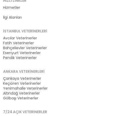
HIZLI LINKLER
Hizmetler
Kategoriler
İlgi Alanları
İSTANBUL VETERINERLERI
Avcılar Veterinerler
Fatih Veterinerler
Bahçelievler Veterinerler
Esenyurt Veterinerler
Pendik Veterinerler
ANKARA VETERINERLERI
Çankaya Veterinerler
Keçiören Veterinerler
Yenimahalle Veterinerler
Altındağ Veterinerler
Gölbaşı Veterinerler
7/24 AÇIK VETERINERLER