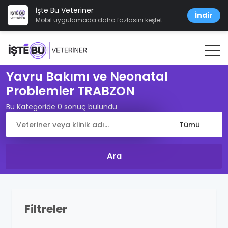
İşte Bu Veteriner
İndir
Mobil uygulamada daha fazlasını keşfet
Yavru Bakımı ve Neonatal
Problemler TRABZON
Bu Kategoride 0 sonuç bulundu
Filtreler