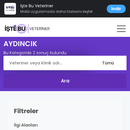
İşte Bu Veteriner
İndir
Mobil uygulamada daha fazlasını keşfet
AYDINCIK
Bu Kategoride 2 sonuç bulundu
Filtreler
İlgi Alanları