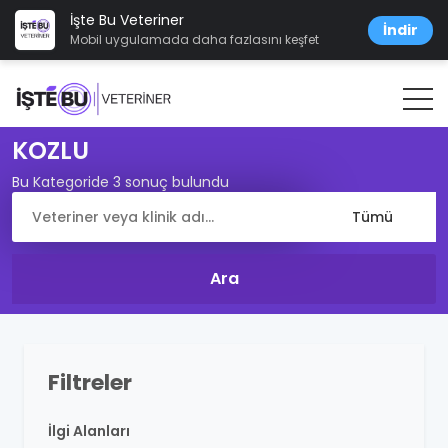
İşte Bu Veteriner
İndir
Mobil uygulamada daha fazlasını keşfet
KOZLU
Bu Kategoride 3 sonuç bulundu
Filtreler
İlgi Alanları