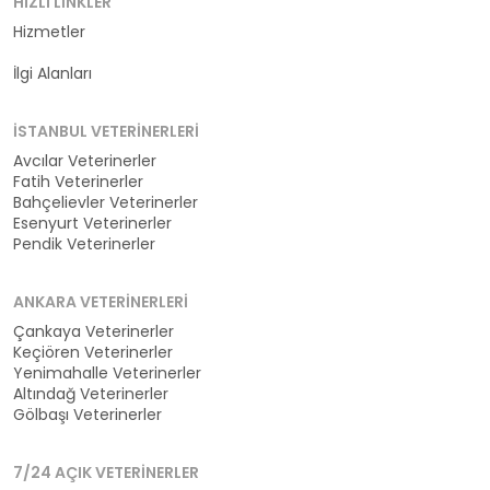
HIZLI LINKLER
Hizmetler
Kategoriler
İlgi Alanları
İSTANBUL VETERINERLERI
Avcılar Veterinerler
Fatih Veterinerler
Bahçelievler Veterinerler
Esenyurt Veterinerler
Pendik Veterinerler
ANKARA VETERINERLERI
Çankaya Veterinerler
Keçiören Veterinerler
Yenimahalle Veterinerler
Altındağ Veterinerler
Gölbaşı Veterinerler
7/24 AÇIK VETERINERLER