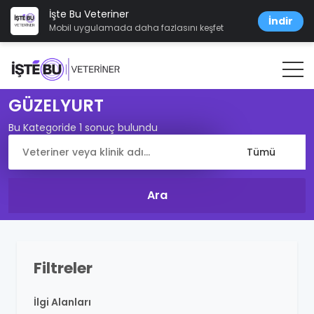
İşte Bu Veteriner
İndir
Mobil uygulamada daha fazlasını keşfet
GÜZELYURT
Bu Kategoride 1 sonuç bulundu
Filtreler
İlgi Alanları