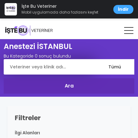
İşte Bu Veteriner
İndir
Mobil uygulamada daha fazlasını keşfet
Anestezi İSTANBUL
Bu Kategoride 0 sonuç bulundu
Filtreler
İlgi Alanları