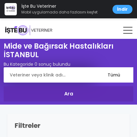
İşte Bu Veteriner
İndir
Mobil uygulamada daha fazlasını keşfet
Mide ve Bağırsak Hastalıkları
İSTANBUL
Bu Kategoride 0 sonuç bulundu
Filtreler