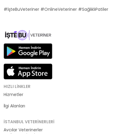
#İşteBuVeteriner #OnlineVeteriner #SağlıklıPatiler
HIZLI LINKLER
Hizmetler
Kategoriler
İlgi Alanları
İSTANBUL VETERINERLERI
Avcılar Veterinerler