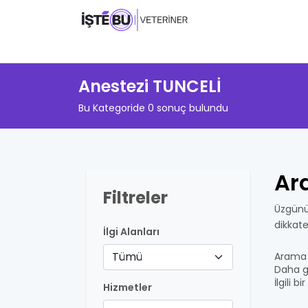
Anestezi TUNCELİ
Bu Kategoride 0 sonuç bulundu
Ar
Filtreler
Üzgünü
dikkat
İlgi Alanları
Tümü
Arama 
Daha ge
İlgili 
Hizmetler