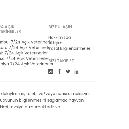
24 AÇIK
BIZE ULAŞIN
TERINERLER
Hakkımızda
anbul 7/24 Açık Veterinerler
İletişim
ara 7/24 Açık Veterinerler
Yasal Bilgilendirmeler
ir 7/24 Açık Veterinerler
sa 7/24 Açık Veterinerler
BIZI TAKIP ET
alya 7/24 Açık Veterinerler
olaylı emri, talebi ve/veya ricası olmaksızın,
kamuoyunun bilgilenmesini sağlamak, hayvan
 Hekimi tavsiye etmemektedir ve