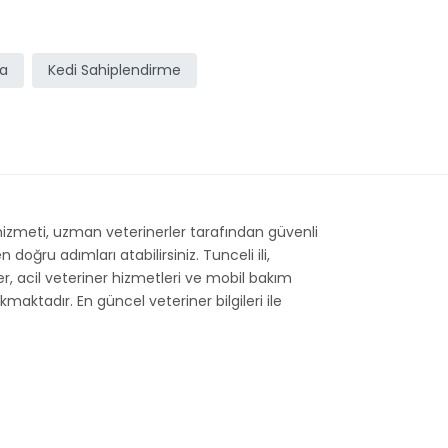
ma
Kedi Sahiplendirme
 hizmeti, uzman veterinerler tarafından güvenli
doğru adımları atabilirsiniz. Tunceli ili,
ler, acil veteriner hizmetleri ve mobil bakım
maktadır. En güncel veteriner bilgileri ile