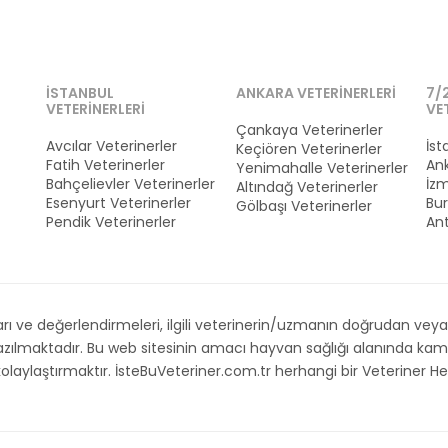
İSTANBUL
ANKARA VETERINERLERI
7/
VETERINERLERI
VE
Çankaya Veterinerler
Avcılar Veterinerler
İst
Keçiören Veterinerler
Fatih Veterinerler
Ank
Yenimahalle Veterinerler
Bahçelievler Veterinerler
İzm
Altındağ Veterinerler
Esenyurt Veterinerler
Bur
Gölbaşı Veterinerler
Pendik Veterinerler
Ant
 ve değerlendirmeleri, ilgili veterinerin/uzmanın doğrudan veya d
 yazılmaktadır. Bu web sitesinin amacı hayvan sağlığı alanında 
i kolaylaştırmaktır. İsteBuVeteriner.com.tr herhangi bir Veteriner