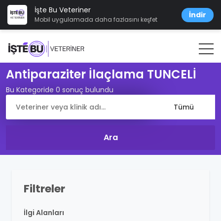
İşte Bu Veteriner
İndir
Mobil uygulamada daha fazlasını keşfet
Antiparaziter İlaçlama TUNCELİ
Bu Kategoride 0 sonuç bulundu
Filtreler
İlgi Alanları