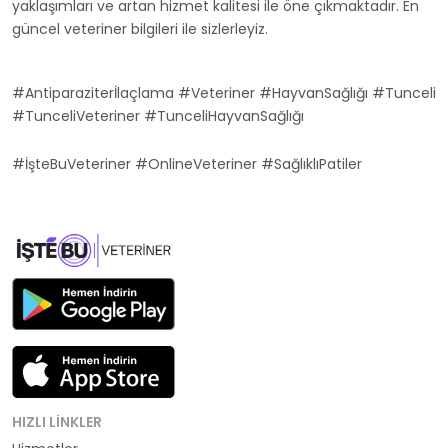
yaklaşımları ve artan hizmet kalitesi ile öne çıkmaktadır. En
güncel veteriner bilgileri ile sizlerleyiz.
#Antiparaziterİlaçlama #Veteriner #HayvanSağlığı #Tunceli
#TunceliVeteriner #TunceliHayvanSağlığı
#İşteBuVeteriner #OnlineVeteriner #SağlıklıPatiler
HIZLI LINKLER